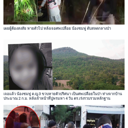
เผยผู้ต้องสงสัย หายตัวไป หลังเจอศพเปลือย น้องชมพู่ ดับสลดกลางป่า
เจอแล้ว น้องชมพู่ ด.ญ.3 ขวบหายตัวปริศนา เป็นศพเปลือยในป่า ห่างจากบ้าน
ประมาณ 2 ก.ม. หลังเจ้าหน้าที่ปูพรมหา 4 วัน ตร.เร่งรวบรวมหลักฐาน