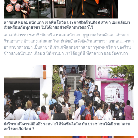
ลาก่อน! หม่อมถนัดแดก เจอพิษโควิด ประกาศปิดร้านถึง 6 สาขา เผยกลับมา
เปิดพร้อมกันทุกสาขา ไม่ได้ง่ายอย่างที่คาดหวังเอาไว้
เสก-สหัสวรรษ ชอบชิงชัย หรือ หม่อมถนัดแดก ยูทูบเบอร์คนดังและเจ้าของ
ร้านอาหาร ข้าวแกงถนัดแดก โพสต์เฟซบุ๊กแจ้งปิดร้านสาขาว่า ลาก่อน!!! ศาลา
ยา สาขาศาลายา เป็นสาขาที่เก่าแก่ที่สุดต่อจากสาขากรุงเทพกรีฑา ของร้าน
ข้าวแกงถนัดแดก เกือบ 3 ปีที่ผ่านมา เราได้อยู่ที่นี้ ที่ศาลายา ยอมรับครับว่า
ผูกพันกับสาขานี้ และเสียใจที่ต้องประกาศปิดตัวลงอย่างถาวร
ยังวิพากษ์วิจารณ์อื้ออึง ระหว่างได้วัคซีนโควิด กับ ประชาชนได้เยียวยาครบ
อะไรจะเกิดก่อน ?