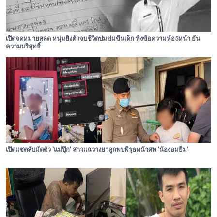
เปิดจดหมายสลด หนุ่มยิงตัวจบชีวิตปมข่มขืนเด็ก ทิ้งข้อความพ้อ5หน้า ยัน
ความบริสุทธิ์
เปิดแชตลับมัดตัว 'แม่ปุ๊ก' สาวแฉวางยาลูกพบพิรุธหน้าศพ 'น้องอมยิ้ม'