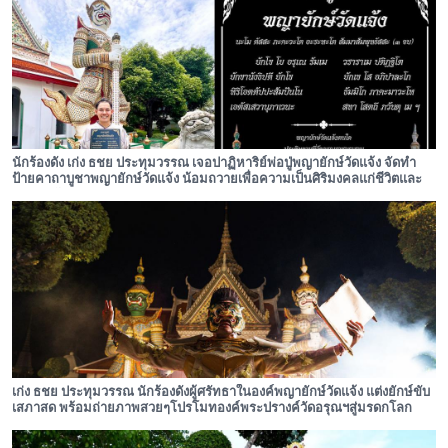
นักร้องดัง เก่ง ธชย ประทุมวรรณ เจอปาฏิหาริย์พ่อปู่พญายักษ์วัดแจ้ง จัดทำ
ป้ายคาถาบูชาพญายักษ์วัดแจ้ง น้อมถวายเพื่อความเป็นศิริมงคลแก่ชีวิตและ
ครอบครัว
เก่ง ธชย ประทุมวรรณ นักร้องดังผู้ศรัทธาในองค์พญายักษ์วัดแจ้ง แต่งยักษ์ขับ
เสภาสด พร้อมถ่ายภาพสวยๆโปรโมทองค์พระปรางค์วัดอรุณฯสู่มรดกโลก