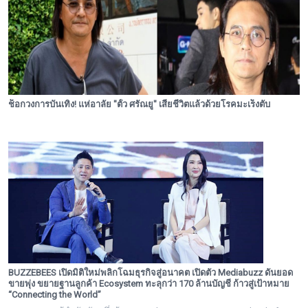
ช็อกวงการบันเทิง! แห่อาลัย "ตั้ว ศรัณยู" เสียชีวิตแล้วด้วยโรคมะเร็งตับ
BUZZEBEES เปิดมิติใหม่พลิกโฉมธุรกิจสู่อนาคต เปิดตัว Mediabuzz ดันยอด
ขายพุ่ง ขยายฐานลูกค้า Ecosystem ทะลุกว่า 170 ล้านบัญชี ก้าวสู่เป้าหมาย
“Connecting the World”