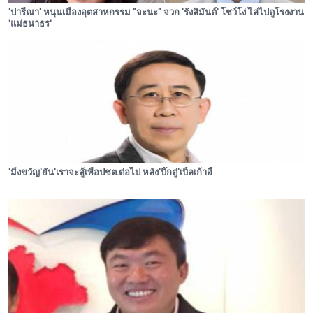
'ปารีณา' หนุนเมืองอุตสาหกรรม "จะนะ" จวก 'รังสิมันต์' โชว์โง่ ไล่ไปดูโรงงาน
'แม่ธนาธร'
'มิ่งขวัญ'ยัน'เราจะสู้เพื่อปชต.ต่อไป หลัง'บิ๊กตู่'เบิ้ลเก้าอี้