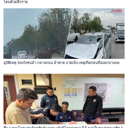
โดนด้วยอีกราย
อุบัติเหตุ รถเก๋งชนม้า กลางถนน ม้าตาย บาดเจ็บ เหตุเกิดก่อนถึงแยกบางแพ