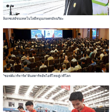
ล็อกซเล่ย์ขนเทคโนโลยีหนุนเกษตรอัจฉริยะ
"ซอฟต์แวร์พาร์ค"ดันสตาร์ทอัพไอทีไทยสู่เวทีโลก