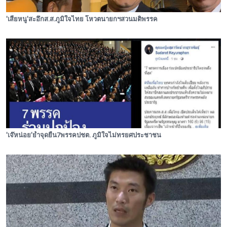
'เสี่ยหนู'สะอึกส.ส.ภูมิใจไทย โหวตนายกฯสวนมติพรรค
'เจ๊หน่อย'ย้ำจุดยืน7พรรคปชต. ภูมิใจไม่ทรยศประชาชน