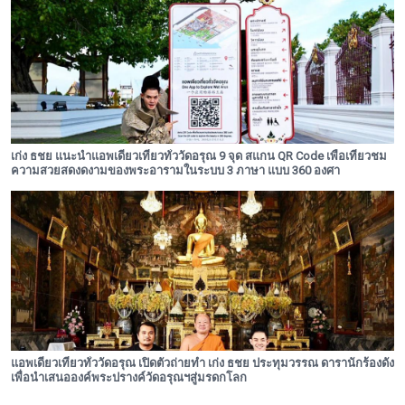
เก่ง ธชย แนะนำแอพเดียวเที่ยวทั่ววัดอรุณ 9 จุด สแกน QR Code เพื่อเที่ยวชม
ความสวยสดงดงามของพระอารามในระบบ 3 ภาษา แบบ 360 องศา
แอพเดียวเที่ยวทั่ววัดอรุณ เปิดตัวถ่ายทำ เก่ง ธชย ประทุมวรรณ ดารานักร้องดัง
เพื่อนำเสนอองค์พระปรางค์วัดอรุณฯสู่มรดกโลก