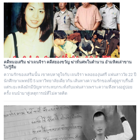
คดีหมอเสริม ฆ่าเจนจิรา คดีสยองขวัญ ฆ่าหั่นศพในตำนาน อำมหิตเล่าขาน
ไม่รู้ลืม
ความรักของเสริมนั้น เขาคบหาดูใจกับ เจนจิรา พลอยองุ่นศรี แฟนสาววัย 22 ปี
นักศึกษาแพทย์ปี 5 มหาวิทยาลัยเดียวกัน เส้นทางความรักของทั้งคู่ดูราบรื่นดี
แต่ระยะหลังมักมีปัญหากระทบกระทั่งกับแฟนสาวเพราะความหึงหวงอยู่บ่อย
ครั้ง จนนำมาสู่เหตุการณ์ที่ไม่คาดคิด