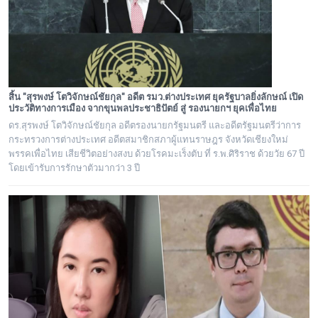
สิ้น "สุรพงษ์ โตวิจักษณ์ชัยกุล" อดีต รมว.ต่างประเทศ ยุครัฐบาลยิ่งลักษณ์ เปิด
ประวัติทางการเมือง จากขุนพลประชาธิปัตย์ สู่ รองนายกฯ ยุคเพื่อไทย
ดร.สุรพงษ์ โตวิจักษณ์ชัยกุล อดีตรองนายกรัฐมนตรี และอดีตรัฐมนตรีว่าการ
กระทรวงการต่างประเทศ อดีตสมาชิกสภาผู้แทนราษฎร จังหวัดเชียงใหม่
พรรคเพื่อไทย เสียชีวิตอย่างสงบ ด้วยโรคมะเร็งตับ ที่ ร.พ.ศิริราช ด้วยวัย 67 ปี
โดยเข้ารับการรักษาตัวมากว่า 3 ปี