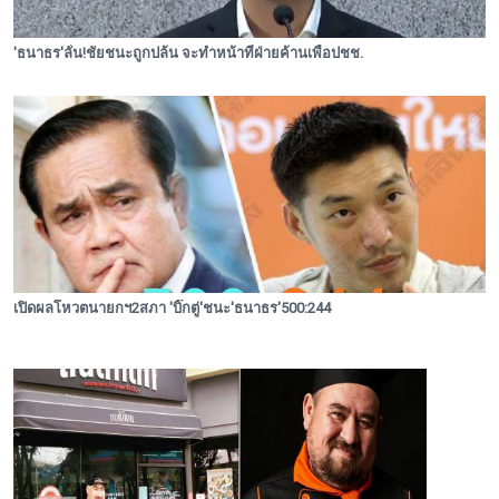
'ธนาธร'ลั่น!ชัยชนะถูกปล้น จะทำหน้าที่ฝ่ายค้านเพื่อปชช.
เปิดผลโหวตนายกฯ2สภา 'บิ๊กตู่'ชนะ'ธนาธร'500:244