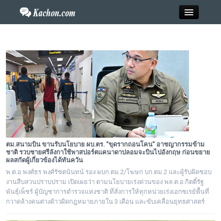
Close
Home
ข่าว
กะฉ่อนพระเครื่อง
ตม.สนามบิน ขานรับนโยบาย ผบ.ตร. “ขุดรากถอนโคน” อาชญากรรมข้าม
วาไรตี้
ชาติ รวบชายศรีลังกาใช้พาสปอร์ตแคนาดาปลอมจะบินไปอังกฤษ ก่อนขยาย
ผลสกัดผู้เกี่ยวข้องได้ทันควัน
พ.ต.อ.พงศ์ธร พงศ์รัชตนันทน์ รอง ผบก.ตม.2/โฆษก บก.ตม.2 และผู้รับผิดชอบ
ไลฟ์สไตล์
งานสืบสวนปราบปราม เปิดเผยว่า ตามนโยบายเร่งด่วนของ พล.ต.อ.กิตติ์รัฐ
พันธุ์เพ็ชร์ ผู้บัญชาการตำรวจแห่งชาติ ที่สั่งการให้ทุกหน่วยเร่งเอกซเรย์พื้นที่
สังคมออนไลน์
กวาดล้างคนต่างด้าวผิดกฎหมายภายใน 3 เดือน และขับเคลื่อนยุทธศาสตร์
“ขุดรากถอนโคน” อาชญากรรมข้ามชาติ มิให้ประเทศไทยถูกใช้เป็นทางผ่าน