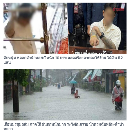
จับหนุ่ม หลอกจำนำทองเก๊ หนัก 10 บาท ถอดสร้อยจากคอให้ร้าน ได้เงิน 5.2
แสน
เตือนมรสุมถล่ม ภาคใต้ ฝนตกหนักมาก ระวังอันตราย น้ำท่วมฉับพลัน-น้ำป่า
หลาก