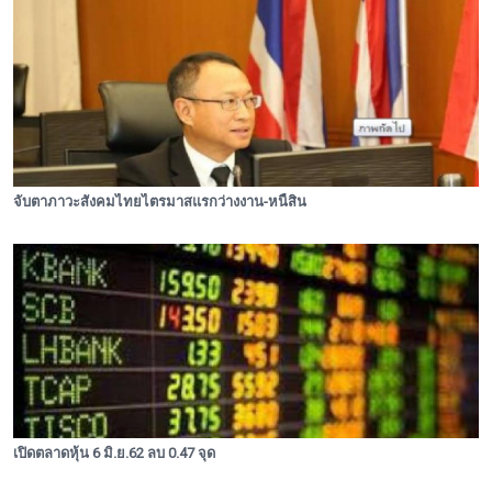
จับตาภาวะสังคมไทยไตรมาสแรกว่างงาน-หนี้สิน
เปิดตลาดหุ้น 6 มิ.ย.62 ลบ 0.47 จุด