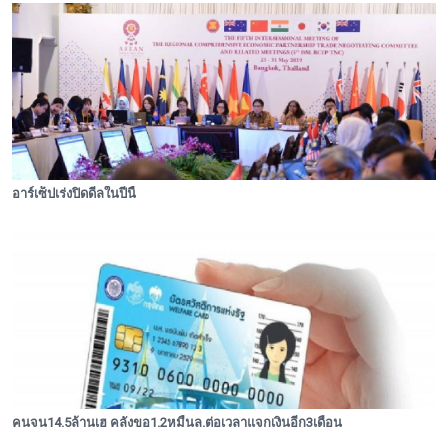
อาร์เซ็ปเร่งปิดดีลในปีนี้
คนจน14.5ล้านเฮ คลังขอ1.2หมื่นล.ต่อเวลาแจกเงินอีก3เดือน