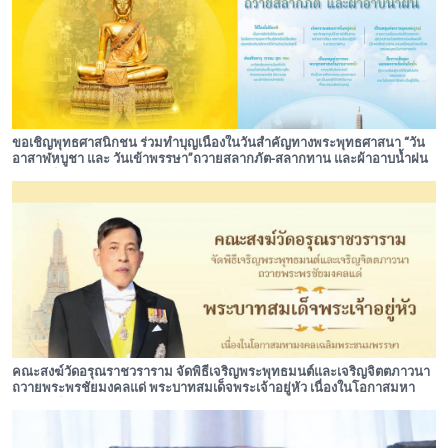
ขอเชิญพุทธศาสนิกชน ร่วมทำบุญเนื่องในวันสำคัญทางพระพุทธศาสนา “วัน
อาสาฬหบูชา และ วันเข้าพรรษา”ถวายสลากภัต-สลากทาน และผ้าอาบน้ำฝน
แด่พระภิกษุสามเณร วัดอรุณราชวราราม
คณะสงฆ์วัดอรุณราชวราราม จัดพิธีเจริญพระพุทธมนต์และเจริญจิตตภาวนา
ถวายพระพรชัยมงคลแด่ พระบาทสมเด็จพระเจ้าอยู่หัว เนื่องในโอกาสมหา
มงคลเฉลิมพระชนมพรรษา