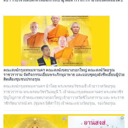
สืบ 1 รวบโจรแสบลักทรัพย์ฉกกระเป๋าผู้โดยสารวางไว้ ภายในขนส่งหมอชิต 2
คณะสงฆ์กรุงเทพมหานคร คณะสงฆ์เขตบางกอกใหญ่ คณะสงฆ์วัดอรุณ
ราชวราราม จัดกิจกรรมเยี่ยมพระภิกษุอาพาธ และมอบชุดถุงยังชีพเยี่ยมผู้ป่วย
ติดเตียงชุมชนปรกอรุณ
คณะสงฆ์กรุงเทพมหานคร นำโดย พระพรหมวัชรเมธี เจ้าอาวาสวัดอรุณ
ราชวราราม พระพรหมวัชรวิมลมุนี วิ. เจ้าคณะกรุงเทพมหานคร พระเทพวชิร
ปัญโญภาส เจ้าคณะเขตบางกอกใหญ่ เจ้าอาวาสวัดชิโนรสาราม และ พระราช
วชิรรัตนาภรณ์ ดร. (ชุมพร นิติสาโร) เจ้าคณะแขวงวัดอรุณ, รองวัดอรุณ
ราชวราราม นายเกียรติวิสุทธิ์ เพ็ชรหมื่นไวย ผู้อำนวยการเขตบางกอกใหญ่
จัดโครงการเยี่ยมพระภิกษุอาพาธในเขตบางกอกใหญ่ และเยี่ยม/มอบถุงยัง