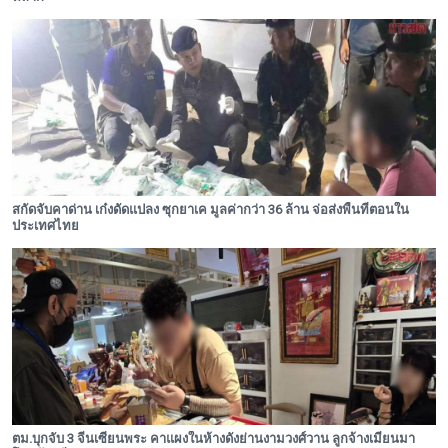
สกัดจับคาด่าน เก๋งดัดแปลง ซุกยาเค มูลค่ากว่า 36 ล้าน จ่อส่งพื้นที่ตอนใน
ประเทศไทย
ตม.บุกจับ 3 จีนเซียนพระ คาแผงในห้างดังย่านงามวงศ์วาน ลูกจ้างเมียนมา