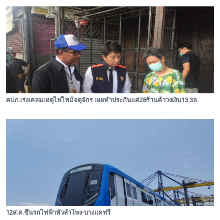
คปภ.เร่งเคลมเหตุไฟไหม้จตุจักร เผยทำประกันแค่28ร้านค้าวงเงิน13.3ล.
12ส.ค.ขึ้นรถไฟฟ้าหัวลำโพง-บางแคฟรี