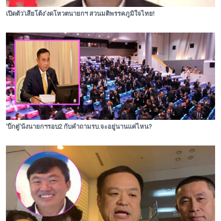
เปิดตัว'เสี่ยโต้ง'งดโหวตนายกฯ สวนมติพรรคภูมิใจไทย!
'บิ๊กตู่'นั่งนายกฯรอบ2 กับคำถามรบ.จะอยู่นานแค่ไหน?