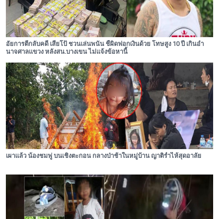
อัยการตีกลับคดี เสี่ยโป้ ชวนเล่นพนัน ชี้ผิดฟอกเงินด้วย โทษสูง 10 ปี เกินอำ
นาจศาลเเขวง หลังสน.บางเขน ไม่เเจ้งข้อหานี้
เผาแล้ว น้องชมพู่ บนเชิงตะกอน กลางป่าช้าในหมู่บ้าน ญาติร่ำไห้สุดอาลัย