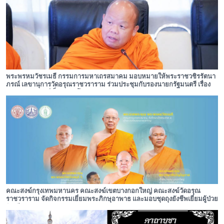
พระพรหมวัชรเมธี กรรมการมหาเถรสมาคม มอบหมายให้พระราชวชิรรัตนา
ภรณ์ เลขานุการวัดอรุณราชวราราม ร่วมประชุมกับรองนายกรัฐมนตรี เรื่อง
เสนอพระปรางค์เป็นมรดกโลก
คณะสงฆ์กรุงเทพมหานคร คณะสงฆ์เขตบางกอกใหญ่ คณะสงฆ์วัดอรุณ
ราชวราราม จัดกิจกรรมเยี่ยมพระภิกษุอาพาธ และมอบชุดถุงยังชีพเยี่ยมผู้ป่วย
ติดเตียงชุมชนปรกอรุณ