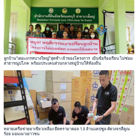
แหล่งพักพิง หรือฐานที่มั่นของผู้กระทำผิดกฎห
พระดอทกะฉ่อน
กะฉ่อนช้อปปิ้ง
ติดต่อ
ลูกบ้าน“เดอะเกรทบางใหญ่”สุดช้ำ เจ้าของโครงการ เมินข้อร้องเรียน ไม่ซ่อม
สาธารณูปโภค พร้อมประเคนส่วนกลางหมู่บ้านให้ท้องถิ่น
ทลายเครือข่ายยาเขียวเหลือง ยึดทรามาดอล 1.3 ล้านแคปซูล ตัดวงจรสี่คูณ
ร้อย มอมเมาเยาวชน