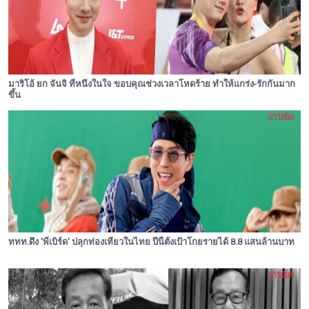
มาริโอ้ ยก จันจิ ที่หนึ่งในใจ ขอบคุณช่วงเวลาโหดร้าย ทำให้แกร่ง-รักกันมาก
ขึ้น
ททท.ดึง 'พี่เบิร์ด' ปลุกท่องเที่ยวในไทย ปีนี้ตั้งเป้าโกยรายได้ 8.8 แสนล้านบาท