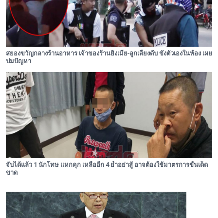
สยองขวัญกลางร้านอาหาร เจ้าของร้านยิงเมีย-ลูกเลี้ยงดับ ขังตัวเองในห้อง เผย
ปมปัญหา
จับได้แล้ว 1 นักโทษ แหกคุก เหลืออีก 4 ย้ำอย่าสู้ อาจต้องใช้มาตรการขั้นเด็ด
ขาด