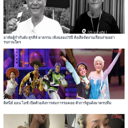
อาลัยผู้กำกับดัง สุรสีห์ ผาธรรม เพิ่งฉลอง75ปี สั่งเสียจัดงานเรียบง่ายอย่า
รบกวนใคร
ดิสนีย์ ออน ไอซ์ เปิดตัวอลังการสมการรอคอย ตัวการ์ตูนดังมาครบทีม