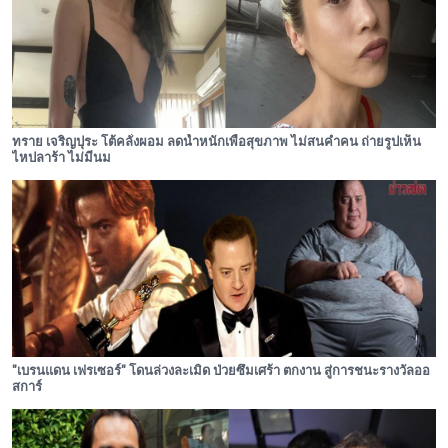
ทราย เจริญปุระ โต้คลั่งผอม ลดน้ำหนักเพื่อสุขภาพ ไม่สนคำคน ถ่ายรูปเห็น
ไหปลาร้า ไม่มีนม
"เบรนแดน เฟรเซอร์" โดนล่วงละเมิด ป่วยซึมเศร้า ตกงาน สู่การชนะรางวัลออ
สการ์